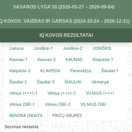
VASAROS LYGA'26 (2026-05-27 – 2026-09-04)
IQ KOVOS: VAIZDAS IR GARSAS (2024-10-24 – 2026-12-31)
IQ KOVOS REZULTATAI
Lietuva
Joniškis-1
Joniškis-2
JONIŠKIS
Kaunas-1
Kaunas-2
KAUNAS
Klaipėda-1
Klaipėda-2
KLAIPĖDA
Panevėžys
Šiauliai-1
Šiauliai-2
Šiauliai-3
ŠIAULIAI
Ukmergė
Vilnius (+++)-1
Vilnius (+++)-2
VILNIUS (+++)
Vilnius (SB)-1
Vilnius (SB)-2
VILNIUS (SB)
BENDRA ĮSKAITA
PRIZŲ GRUPĖS
Sezonas nerastas