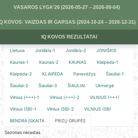
VASAROS LYGA'26 (2026-05-27 – 2026-09-04)
IQ KOVOS: VAIZDAS IR GARSAS (2024-10-24 – 2026-12-31)
IQ KOVOS REZULTATAI
Lietuva
Joniškis-1
Joniškis-2
JONIŠKIS
Kaunas-1
Kaunas-2
KAUNAS
Klaipėda-1
Klaipėda-2
KLAIPĖDA
Panevėžys
Šiauliai-1
Šiauliai-2
Šiauliai-3
ŠIAULIAI
Ukmergė
Vilnius (+++)-1
Vilnius (+++)-2
VILNIUS (+++)
Vilnius (SB)-1
Vilnius (SB)-2
VILNIUS (SB)
BENDRA ĮSKAITA
PRIZŲ GRUPĖS
Sezonas nerastas