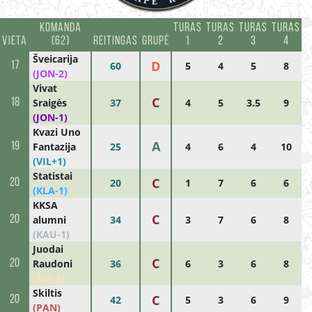
KOMANDA
TURAS
TURAS
TURAS
TURAS
T
VIETA
(62)
REITINGAS
GRUPĖ
1
2
3
4
Šveicarija
D
17
60
5
4
5
8
(JON-2)
Vivat
C
18
Sraigės
37
4
5
3.5
9
(JON-1)
Kvazi Uno
A
19
Fantazija
25
4
6
4
10
(VIL+1)
Statistai
C
20
20
1
7
6
6
(KLA-1)
KKSA
C
20
alumni
34
3
7
6
8
(KAU-1)
Juodai
C
20
Raudoni
36
6
3
6
8
(ŠIA-3)
Skiltis
C
20
42
5
3
6
9
(PAN)