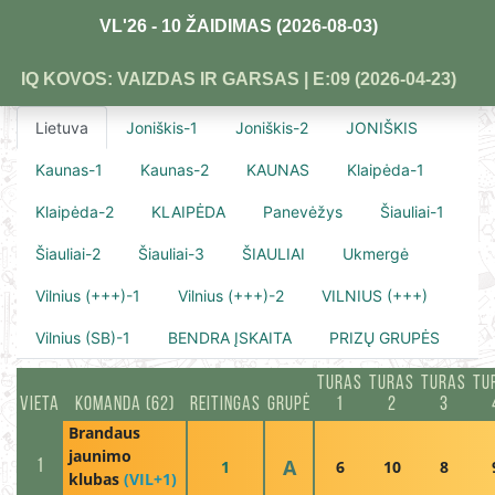
VL'26 - 10 ŽAIDIMAS (2026-08-03)
IQ KOVOS: VAIZDAS IR GARSAS | E:09 (2026-04-23)
Lietuva
Joniškis-1
Joniškis-2
JONIŠKIS
Kaunas-1
Kaunas-2
KAUNAS
Klaipėda-1
Klaipėda-2
KLAIPĖDA
Panevėžys
Šiauliai-1
Šiauliai-2
Šiauliai-3
ŠIAULIAI
Ukmergė
Vilnius (+++)-1
Vilnius (+++)-2
VILNIUS (+++)
Vilnius (SB)-1
BENDRA ĮSKAITA
PRIZŲ GRUPĖS
TURAS
TURAS
TURAS
TU
VIETA
KOMANDA (62)
REITINGAS
GRUPĖ
1
2
3
Brandaus
jaunimo
A
1
1
6
10
8
klubas
(VIL+1)