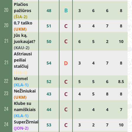
Plačios
B
20
pažiūros
48
3
6
6
8
(ŠIA-2)
0,7 taško
C
20
51
3
4
7
8
(UKM)
Jūs ką,
C
21
juokaujat?
50
6
5
2
10
(KAU-2)
Aštriausi
peiliai
D
21
54
3
4
7
8
stalčiuj
(ŠIA-3)
Memel
C
22
52
5
5
6
8.5
(KLA-1)
NeŽiniukai
C
23
43
4
5
8
8
(UKM)
Klube su
C
24
namiškiais
44
3
4
4
7
(KLA-1)
SuperŽirniai
C
24
53
3
2
7
10
(JON-2)