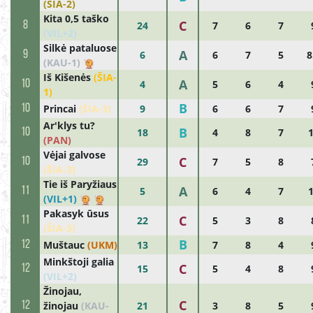
(ŠIA-2)
Kita 0,5 taško
C
8
24
7
6
7
(VIL+2)
Silkė pataluose
A
9
6
6
7
5
8
(KAU-1)
Iš Kišenės
(ŠIA-
A
10
4
5
6
4
1)
B
10
Princai
(ŠIA-3)
9
6
6
7
Ar'klys tu?
B
10
18
4
8
7
(PAN)
Vėjai galvose
C
10
29
7
5
8
(ŠIA-3)
Tie iš Paryžiaus
A
11
5
6
4
7
(VIL+1)
Pakasyk ūsus
C
11
22
5
3
8
(ŠIA-3)
B
12
Muštauc
(UKM)
13
7
8
4
Minkštoji galia
C
12
15
5
4
8
(VIL+2)
Žinojau,
C
12
žinojau
(KAU-
21
3
8
5