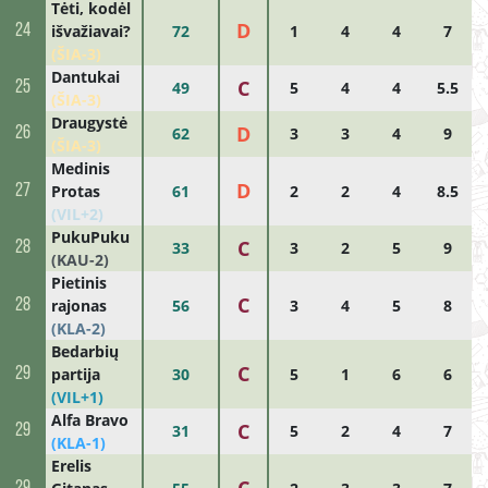
Tėti, kodėl
D
24
išvažiavai?
72
1
4
4
7
(ŠIA-3)
Dantukai
C
25
49
5
4
4
5.5
(ŠIA-3)
Draugystė
D
26
62
3
3
4
9
(ŠIA-3)
Medinis
D
27
Protas
61
2
2
4
8.5
(VIL+2)
PukuPuku
C
28
33
3
2
5
9
(KAU-2)
Pietinis
C
28
rajonas
56
3
4
5
8
(KLA-2)
Bedarbių
C
29
partija
30
5
1
6
6
(VIL+1)
Alfa Bravo
C
29
31
5
2
4
7
(KLA-1)
Erelis