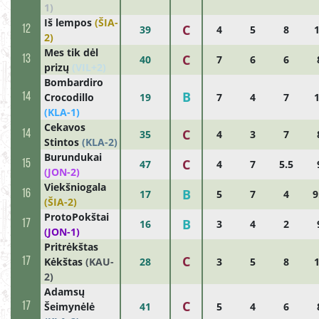
1)
Iš lempos
(ŠIA-
C
12
39
4
5
8
2)
Mes tik dėl
C
13
40
7
6
6
prizų
(VIL+2)
Bombardiro
B
14
Crocodillo
19
7
4
7
(KLA-1)
Cekavos
C
14
35
4
3
7
Stintos
(KLA-2)
Burundukai
C
15
47
4
7
5.5
(JON-2)
Viekšniogala
B
16
17
5
7
4
9
(ŠIA-2)
ProtoPokštai
B
17
16
3
4
2
(JON-1)
Pritrėkštas
C
17
Kėkštas
(KAU-
28
3
5
8
2)
Adamsų
C
17
Šeimynėlė
41
5
4
6