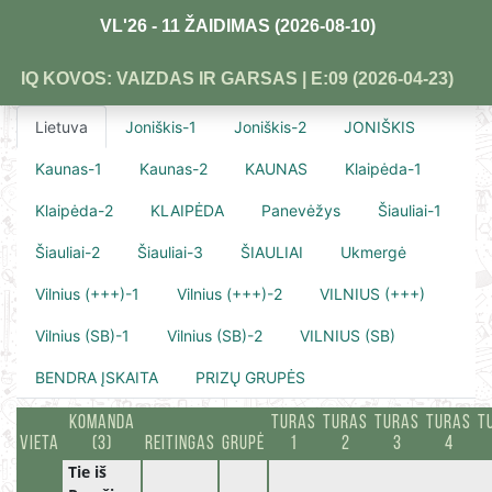
VL'26 - 11 ŽAIDIMAS (2026-08-10)
IQ KOVOS: VAIZDAS IR GARSAS | E:09 (2026-04-23)
Lietuva
Joniškis-1
Joniškis-2
JONIŠKIS
Kaunas-1
Kaunas-2
KAUNAS
Klaipėda-1
Klaipėda-2
KLAIPĖDA
Panevėžys
Šiauliai-1
Šiauliai-2
Šiauliai-3
ŠIAULIAI
Ukmergė
Vilnius (+++)-1
Vilnius (+++)-2
VILNIUS (+++)
Vilnius (SB)-1
Vilnius (SB)-2
VILNIUS (SB)
BENDRA ĮSKAITA
PRIZŲ GRUPĖS
KOMANDA
TURAS
TURAS
TURAS
TURAS
T
VIETA
(3)
REITINGAS
GRUPĖ
1
2
3
4
Tie iš