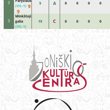
Paryžiaus
A
0
5
0
0
0
0
(VIL-1)
Minkštoji
C
0
galia
15
0
0
0
0
(VIL-1)