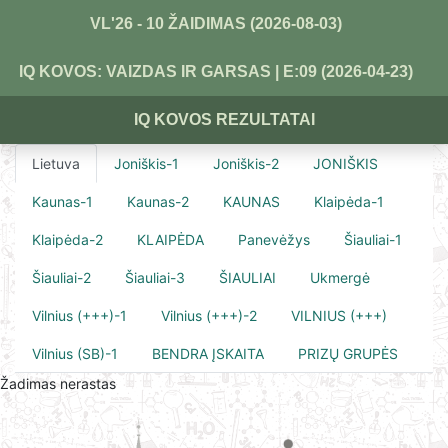
VL'26 - 10 ŽAIDIMAS (2026-08-03)
IQ KOVOS: VAIZDAS IR GARSAS | E:09 (2026-04-23)
IQ KOVOS REZULTATAI
Lietuva
Joniškis-1
Joniškis-2
JONIŠKIS
Kaunas-1
Kaunas-2
KAUNAS
Klaipėda-1
Klaipėda-2
KLAIPĖDA
Panevėžys
Šiauliai-1
Šiauliai-2
Šiauliai-3
ŠIAULIAI
Ukmergė
Vilnius (+++)-1
Vilnius (+++)-2
VILNIUS (+++)
Vilnius (SB)-1
BENDRA ĮSKAITA
PRIZŲ GRUPĖS
Žadimas nerastas